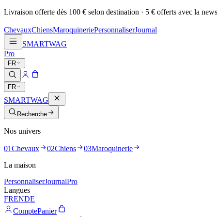
Livraison offerte dès 100 € selon destination · 5 € offerts avec la news
Chevaux
Chiens
Maroquinerie
Personnaliser
Journal
SMARTWAG
Pro
FR
FR
SMARTWAG
Recherche
Nos univers
01
Chevaux
02
Chiens
03
Maroquinerie
La maison
Personnaliser
Journal
Pro
Langues
FR
EN
DE
Compte
Panier