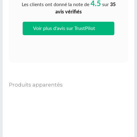
4.5
Les clients ont donné la note de
sur
35
avis vérifiés
Voir plus d'avis sur TrustPilot
Produits apparentés
Ce
produit
a
plusieurs
variations.
Les
options