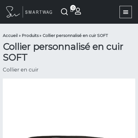
Aller
quantité
0
au
de
contenu
Collier
personnalisé
en
Accueil
Produits
Collier personnalisé en cuir SOFT
cuir
Collier personnalisé en cuir
SOFT
SOFT
Collier en cuir