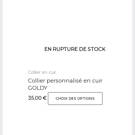
variations.
Les
options
peuvent
être
choisies
sur
EN RUPTURE DE STOCK
la
page
du
Collier en cuir
produit
Collier personnalisé en cuir
GOLDY
35.00
€
CHOIX DES OPTIONS
Ce