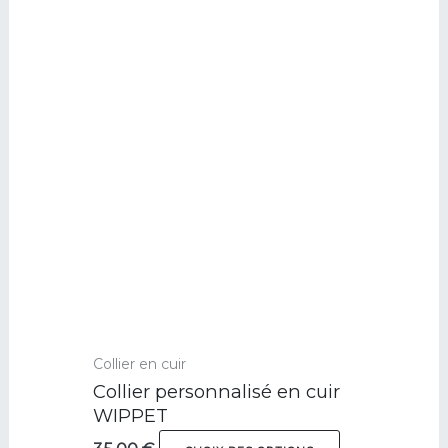
Ce
produit
a
plusieurs
variations.
Les
options
peuvent
être
choisies
sur
la
page
du
Collier en cuir
produit
Collier personnalisé en cuir
WIPPET